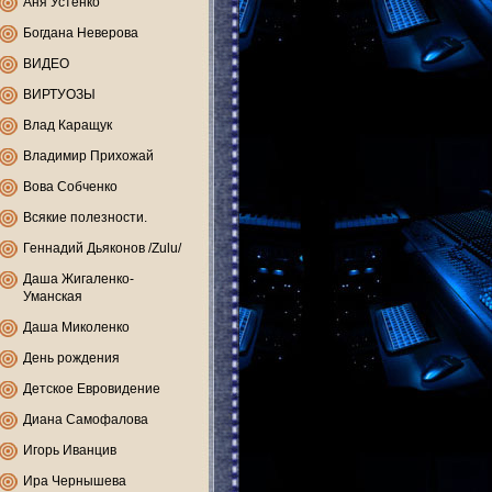
Аня Устенко
Богдана Неверова
ВИДЕО
ВИРТУОЗЫ
Влад Каращук
Владимир Прихожай
Вова Собченко
Всякие полезности.
Геннадий Дьяконов /Zulu/
Даша Жигаленко-
Уманская
Даша Миколенко
День рождения
Детское Евровидение
Диана Самофалова
Игорь Иванцив
Ира Чернышева