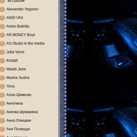
"Всі разом"
Alexander Yegorov
ANDI VAX
Anton Bukhtiy
AR.MONEY Boys
AS-Studio in the media
Julia Voice
Kristall
Maddi Jane
Masha Susha
Yeva
Алла Цёменко
Ангелина
Анечка Шумарина
Анна Олицкая
Аня Полищук