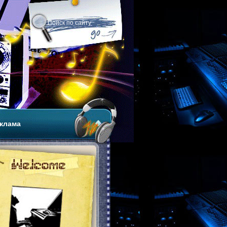
клама