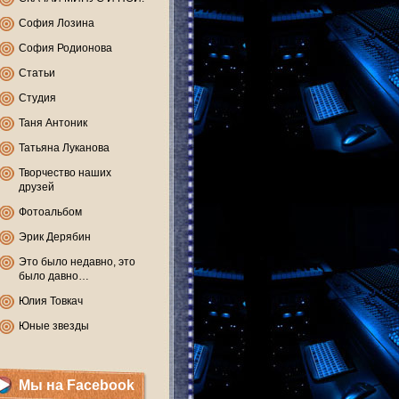
София Лозина
София Родионова
Статьи
Студия
Таня Антоник
Татьяна Луканова
Творчество наших
друзей
Фотоальбом
Эрик Дерябин
Это было недавно, это
было давно…
Юлия Товкач
Юные звезды
Мы на Facebook