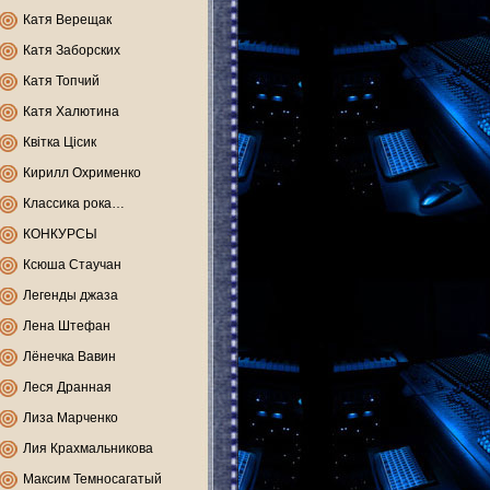
Катя Верещак
Катя Заборских
Катя Топчий
Катя Халютина
Квітка Цісик
Кирилл Охрименко
Классика рока…
КОНКУРСЫ
Ксюша Стаучан
Легенды джаза
Лена Штефан
Лёнечка Вавин
Леся Дранная
Лиза Марченко
Лия Крахмальникова
Максим Темносагатый