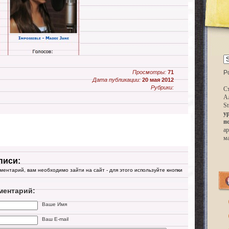
Просмотры:
71
P
Дата публикации:
20 мая 2012
Рубрики:
Ст
А
St
у
п
ар
м
писи:
мментарий, вам необходимо зайти на сайт - для этого используйте кнопки
ментарий:
Ваше Имя
Ваш E-mail