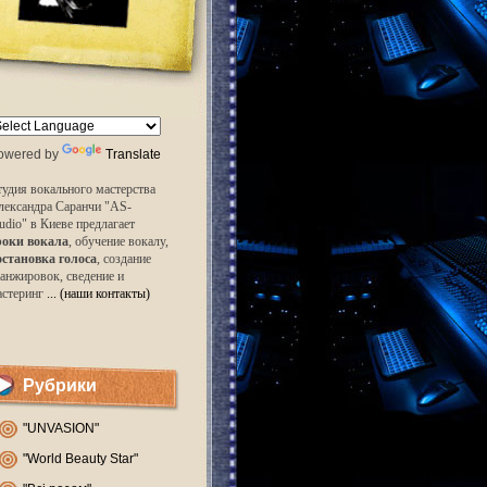
owered by
Translate
удия вокального мастерства
лександра Саранчи "AS-
udio" в Киеве предлагает
роки вокала
, обучение вокалу,
остановка голоса
, создание
анжировок, сведение и
астеринг
... (наши контакты)
Рубрики
"UNVASION"
"World Beauty Star"