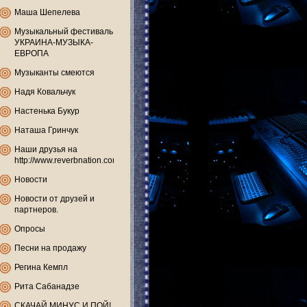
Маша Шепелева
Музыкальный фестиваль
УКРАИНА-МУЗЫКА-
ЕВРОПА
Музыканты смеются
Надя Ковальчук
Настенька Букур
Наташа Гринчук
Наши друзья на
http://www.reverbnation.com
Новости
Новости от друзей и
партнеров.
Опросы
Песни на продажу
Регина Кемпл
Рита Сабанадзе
СКАЧАЙ МИНУС И ПОЙ!