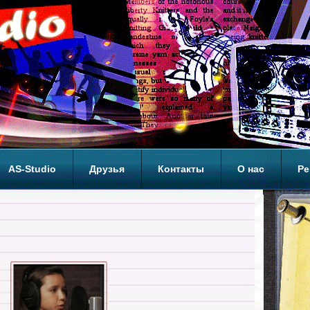
AS-Studio
Друзья
Контакты
О нас
Ре
ОП