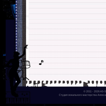
© 2011 - 2026
AS-S
Студия вокального мастерства Алекса