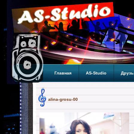
Главная
AS-Studio
Друзь
Теги
ТОП
alina-grosu-00