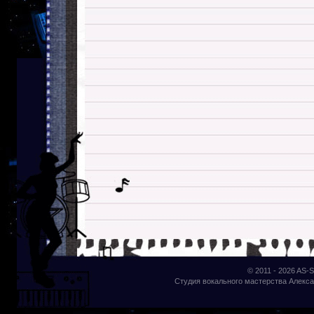
© 2011 - 2026
AS-S
Студия вокального мастерства Алекса