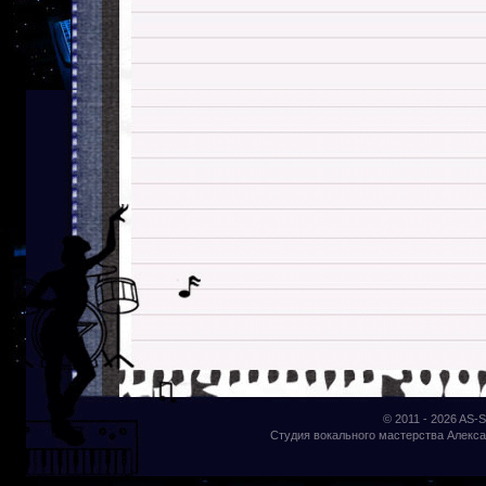
© 2011 - 2026
AS-S
Студия вокального мастерства Алекса