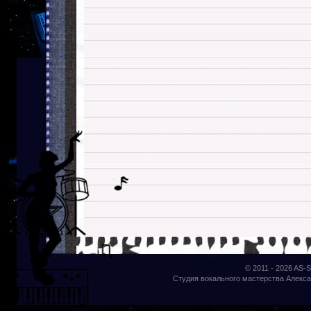
© 2011 - 2026
AS-S
Студия вокального мастерства Алекса