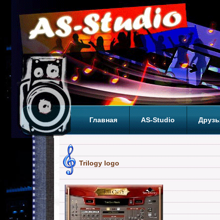
Главная
AS-Studio
Друзь
Теги
ТОП
Trilogy logo