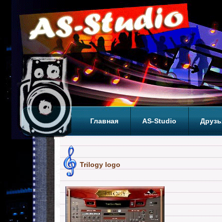
Главная
AS-Studio
Друзь
Теги
ТОП
Trilogy logo