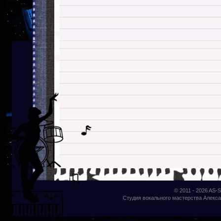
© 2011 - 2026
AS-S
Студия вокального мастерства Алекса