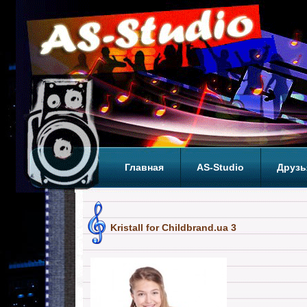
Главная
AS-Studio
Друзь
Теги
ТОП
Kristall for Childbrand.ua 3