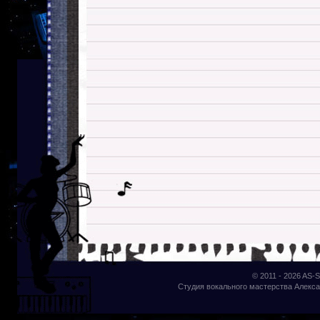
© 2011 - 2026
AS-S
Студия вокального мастерства Алекса