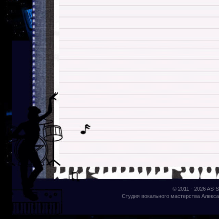
© 2011 - 2026
AS-S
Студия вокального мастерства Алекса