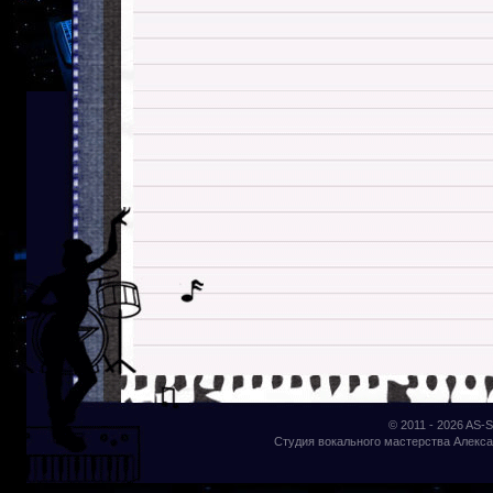
© 2011 - 2026
AS-S
Студия вокального мастерства Алекса