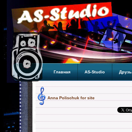
Главная
AS-Studio
Друзь
Теги
ТОП
Anna Polischuk for site