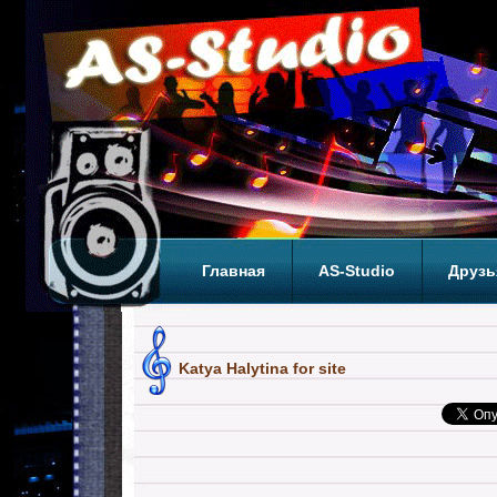
Главная
AS-Studio
Друзь
Теги
ТОП
Katya Halytina for site