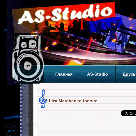
Главная
AS-Studio
Друзь
Теги
ТОП
Liza Marchenko for site