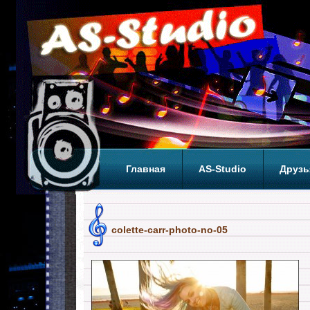
Главная
AS-Studio
Друзь
Теги
ТОП
colette-carr-photo-no-05