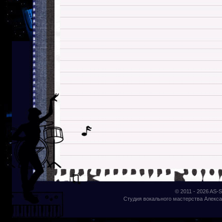
© 2011 - 2026
AS-S
Студия вокального мастерства Алекса