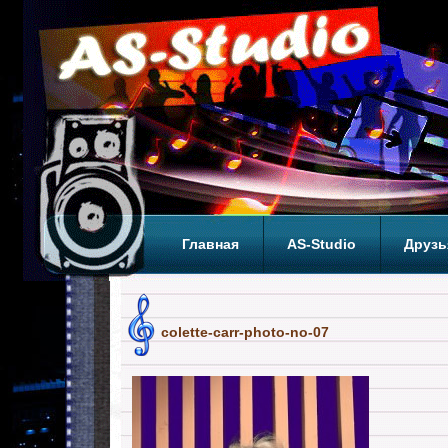
Главная
AS-Studio
Друзь
Теги
ТОП
colette-carr-photo-no-07