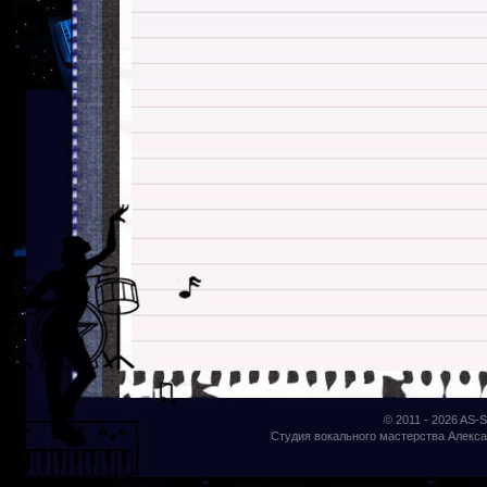
© 2011 - 2026
AS-S
Студия вокального мастерства Алекса