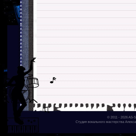
© 2011 - 2026
AS-S
Студия вокального мастерства Алекса