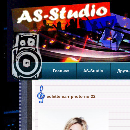
Главная
AS-Studio
Друзь
Теги
ТОП
colette-carr-photo-no-22