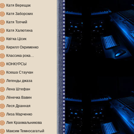
Катя Верещак
Катя Заборских
Катя Топчий
Катя Халютина
Квітка Цісик
Кирилл Охрименко
Классика рока…
КОНКУРСЫ
Ксюша Стаучан
Легенды джаза
Лена Штефан
Лёнечка Вавин
Леся Дранная
Лиза Марченко
Лия Крахмальникова
Максим Темносагатый