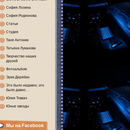
София Лозина
София Родионова
Статьи
Студия
Таня Антоник
Татьяна Луканова
Творчество наших
друзей
Фотоальбом
Эрик Дерябин
Это было недавно, это
было давно…
Юлия Товкач
Юные звезды
Мы на Facebook