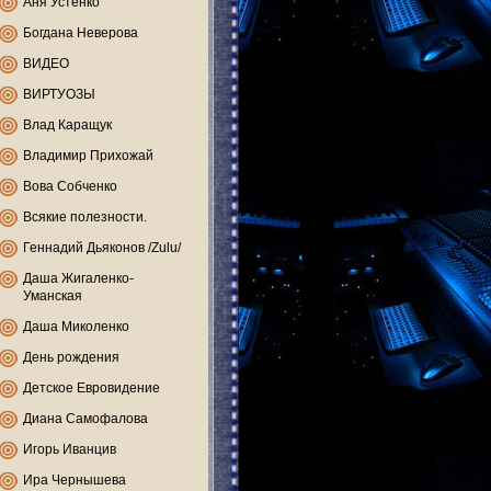
Аня Устенко
Богдана Неверова
ВИДЕО
ВИРТУОЗЫ
Влад Каращук
Владимир Прихожай
Вова Собченко
Всякие полезности.
Геннадий Дьяконов /Zulu/
Даша Жигаленко-
Уманская
Даша Миколенко
День рождения
Детское Евровидение
Диана Самофалова
Игорь Иванцив
Ира Чернышева