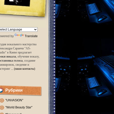
owered by
Translate
удия вокального мастерства
лександра Саранчи "AS-
udio" в Киеве предлагает
роки вокала
, обучение вокалу,
остановка голоса
, создание
анжировок, сведение и
астеринг
... (наши контакты)
Рубрики
"UNVASION"
"World Beauty Star"