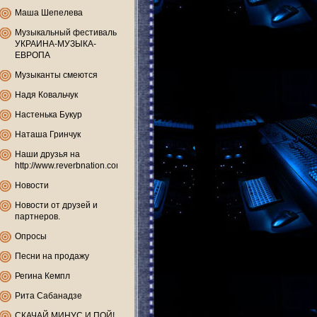
Маша Шепелева
Музыкальный фестиваль
УКРАИНА-МУЗЫКА-
ЕВРОПА
Музыканты смеются
Надя Ковальчук
Настенька Букур
Наташа Гринчук
Наши друзья на
http://www.reverbnation.com
Новости
Новости от друзей и
партнеров.
Опросы
Песни на продажу
Регина Кемпл
Рита Сабанадзе
СКАЧАЙ МИНУС И ПОЙ!