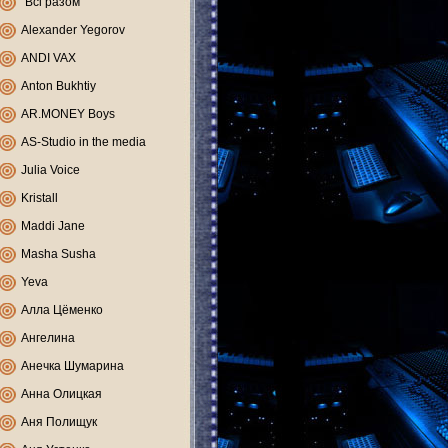
"Всі разом"
Alexander Yegorov
ANDI VAX
Anton Bukhtiy
AR.MONEY Boys
AS-Studio in the media
Julia Voice
Kristall
Maddi Jane
Masha Susha
Yeva
Алла Цёменко
Ангелина
Анечка Шумарина
Анна Олицкая
Аня Полищук