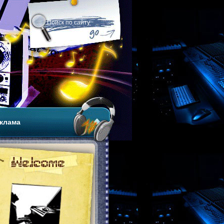
клама