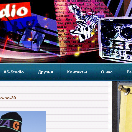
AS-Studio
Друзья
Контакты
О нас
Ре
ОП
to-no-30