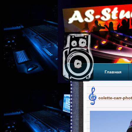
Главная
Теги
Т
colette-carr-pho