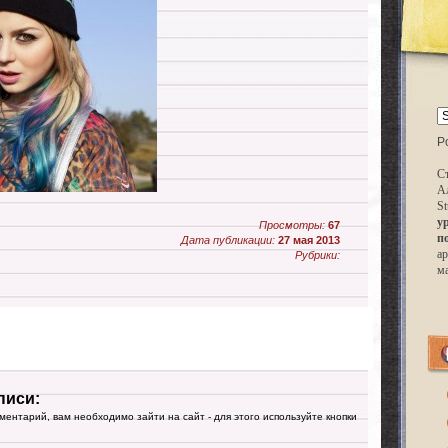
P
Ст
А
St
у
Просмотры:
67
п
Дата публикации:
27 мая 2013
ар
Рубрики:
м
писи:
мментарий, вам необходимо зайти на сайт - для этого используйте кнопки