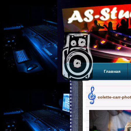
Главная
Теги
Т
colette-carr-pho