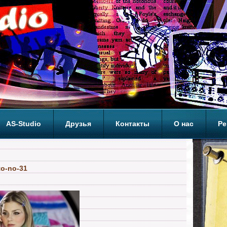
AS-Studio
Друзья
Контакты
О нас
Ре
ОП
to-no-31