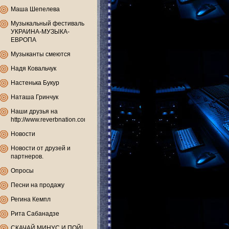
Маша Шепелева
Музыкальный фестиваль
УКРАИНА-МУЗЫКА-
ЕВРОПА
Музыканты смеются
Надя Ковальчук
Настенька Букур
Наташа Гринчук
Наши друзья на
http://www.reverbnation.com
Новости
Новости от друзей и
партнеров.
Опросы
Песни на продажу
Регина Кемпл
Рита Сабанадзе
СКАЧАЙ МИНУС И ПОЙ!