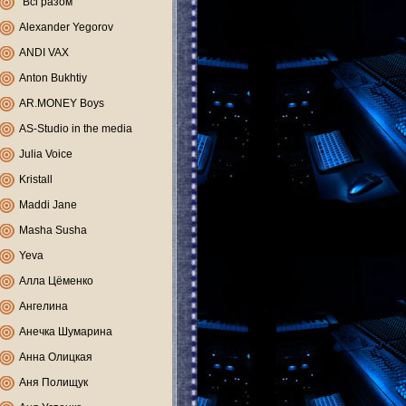
"Всі разом"
Alexander Yegorov
ANDI VAX
Anton Bukhtiy
AR.MONEY Boys
AS-Studio in the media
Julia Voice
Kristall
Maddi Jane
Masha Susha
Yeva
Алла Цёменко
Ангелина
Анечка Шумарина
Анна Олицкая
Аня Полищук