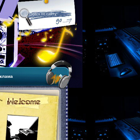
клама