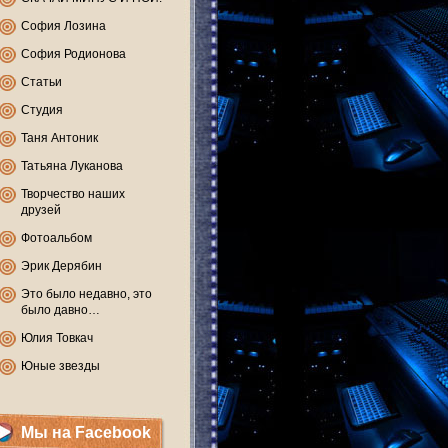
София Лозина
София Родионова
Статьи
Студия
Таня Антоник
Татьяна Луканова
Творчество наших
друзей
Фотоальбом
Эрик Дерябин
Это было недавно, это
было давно…
Юлия Товкач
Юные звезды
Мы на Facebook