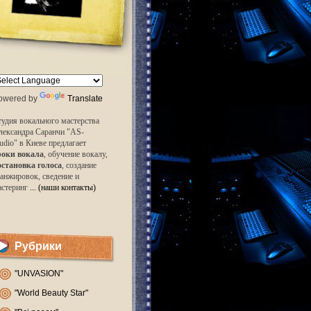
owered by
Translate
удия вокального мастерства
лександра Саранчи "AS-
udio" в Киеве предлагает
роки вокала
, обучение вокалу,
остановка голоса
, создание
анжировок, сведение и
астеринг
... (наши контакты)
Рубрики
"UNVASION"
"World Beauty Star"