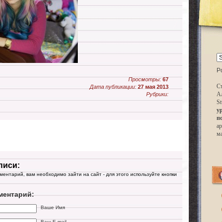
P
Просмотры:
67
Ст
Дата публикации:
27 мая 2013
А
Рубрики:
St
у
п
ар
м
писи:
мментарий, вам необходимо зайти на сайт - для этого используйте кнопки
ментарий:
Ваше Имя
Ваш E-mail