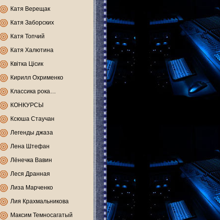
Катя Верещак
Катя Заборских
Катя Топчий
Катя Халютина
Квітка Цісик
Кирилл Охрименко
Классика рока…
КОНКУРСЫ
Ксюша Стаучан
Легенды джаза
Лена Штефан
Лёнечка Вавин
Леся Дранная
Лиза Марченко
Лия Крахмальникова
Максим Темносагатый