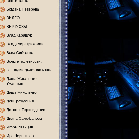
Аня Устенко
Богдана Неверова
ВИДЕО
ВИРТУОЗЫ
Влад Каращук
Владимир Прихожай
Вова Собченко
Всякие полезности.
Геннадий Дьяконов /Zulu/
Даша Жигаленко-
Уманская
Даша Миколенко
День рождения
Детское Евровидение
Диана Самофалова
Игорь Иванцив
Ира Чернышева