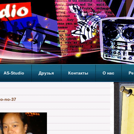
AS-Studio
Друзья
Контакты
О нас
Ре
ОП
to-no-37