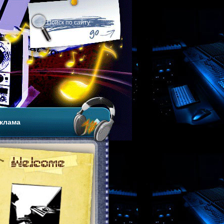
клама