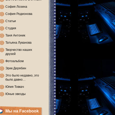
София Лозина
София Родионова
Статьи
Студия
Таня Антоник
Татьяна Луканова
Творчество наших
друзей
Фотоальбом
Эрик Дерябин
Это было недавно, это
было давно…
Юлия Товкач
Юные звезды
Мы на Facebook