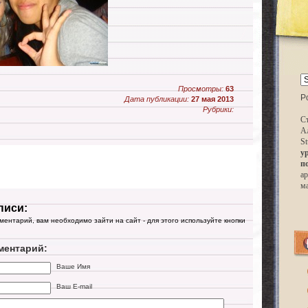
Просмотры:
63
P
Дата публикации:
27 мая 2013
Рубрики:
Ст
А
St
у
п
ар
м
писи:
мментарий, вам необходимо зайти на сайт - для этого используйте кнопки
ментарий:
Ваше Имя
Ваш E-mail