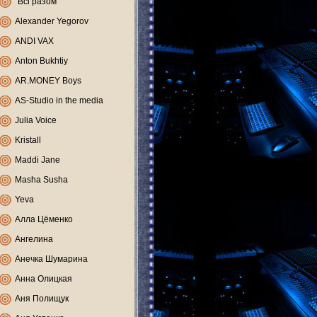
"Всі разом"
Alexander Yegorov
ANDI VAX
Anton Bukhtiy
AR.MONEY Boys
AS-Studio in the media
Julia Voice
Kristall
Maddi Jane
Masha Susha
Yeva
Алла Цёменко
Ангелина
Анечка Шумарина
Анна Олицкая
Аня Полищук