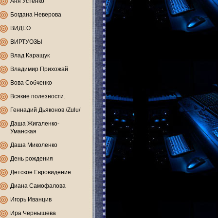
Аня Устенко
Богдана Неверова
ВИДЕО
ВИРТУОЗЫ
Влад Каращук
Владимир Прихожай
Вова Собченко
Всякие полезности.
Геннадий Дьяконов /Zulu/
Даша Жигаленко-
Уманская
Даша Миколенко
День рождения
Детское Евровидение
Диана Самофалова
Игорь Иванцив
Ира Чернышева