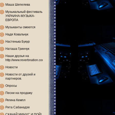
Маша Шепелева
Музыкальный фестиваль
УКРАИНА-МУЗЫКА-
ЕВРОПА
Музыканты смеются
Надя Ковальчук
Настенька Букур
Наташа Гринчук
Наши друзья на
http://www.reverbnation.com
Новости
Новости от друзей и
партнеров.
Опросы
Песни на продажу
Регина Кемпл
Рита Сабанадзе
СКАЧАЙ МИНУС И ПОЙ!