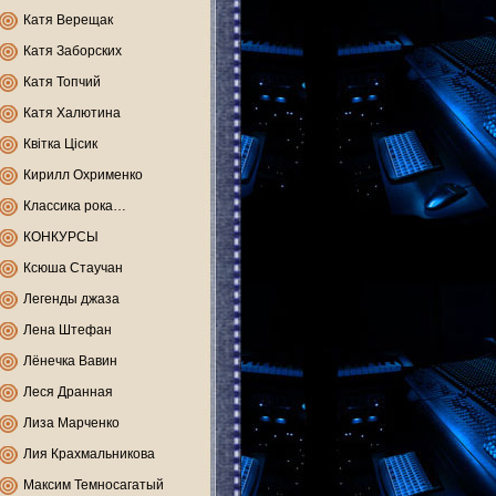
Катя Верещак
Катя Заборских
Катя Топчий
Катя Халютина
Квітка Цісик
Кирилл Охрименко
Классика рока…
КОНКУРСЫ
Ксюша Стаучан
Легенды джаза
Лена Штефан
Лёнечка Вавин
Леся Дранная
Лиза Марченко
Лия Крахмальникова
Максим Темносагатый