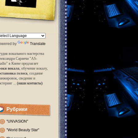
owered by
Translate
удия вокального мастерства
лександра Саранчи "AS-
udio" в Киеве предлагает
роки вокала
, обучение вокалу,
остановка голоса
, создание
анжировок, сведение и
астеринг
... (наши контакты)
Рубрики
"UNVASION"
"World Beauty Star"