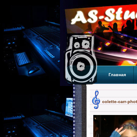
Главная
Теги
Т
colette-carr-pho