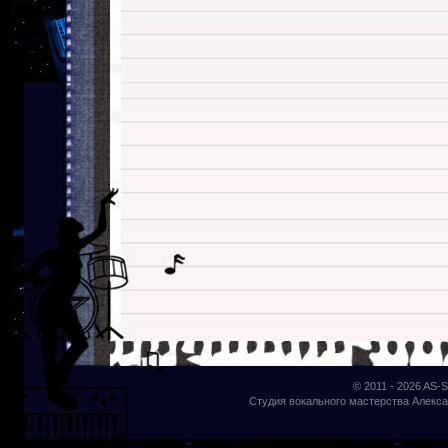
© 2011 - 2026
AS-S
Студия вокального мастерства Алекса