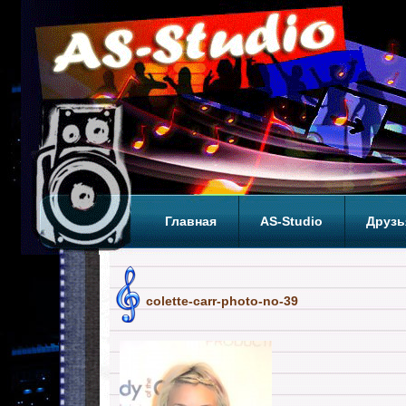
Главная
AS-Studio
Друзь
Теги
ТОП
colette-carr-photo-no-39