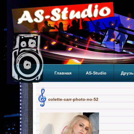
Главная
AS-Studio
Друзь
Теги
ТОП
colette-carr-photo-no-52