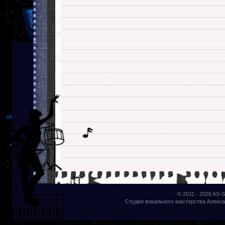
© 2011 - 2026
AS-S
Студия вокального мастерства Алекса