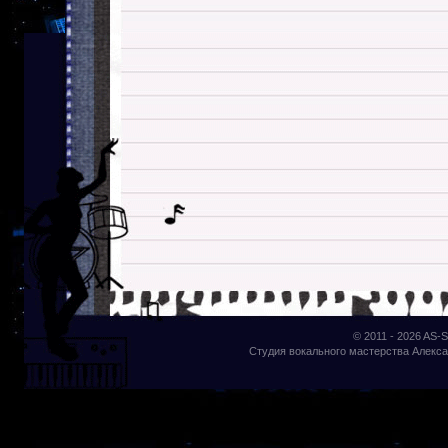
© 2011 - 2026
AS-S
Студия вокального мастерства Алекса