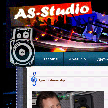
Главная
AS-Studio
Друзь
Теги
ТОП
Igor Dobriansky