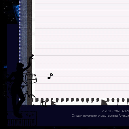
© 2011 - 2026
AS-S
Студия вокального мастерства Алекса