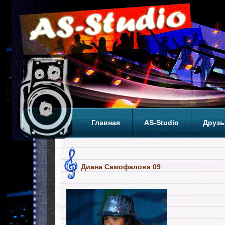
Главная
AS-Studio
Друзь
Теги
ТОП
Диана Самофалова 09