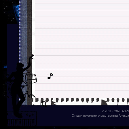
© 2011 - 2026
AS-S
Студия вокального мастерства Алекса