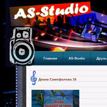
Главная
AS-Studio
Друзь
Теги
ТОП
Диана Самофалова 16