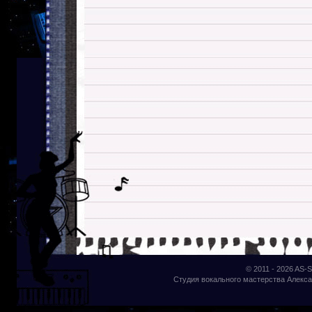
© 2011 - 2026
AS-S
Студия вокального мастерства Алекса