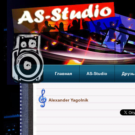
Главная
AS-Studio
Друзь
Теги
ТОП
Alexander Yagolnik