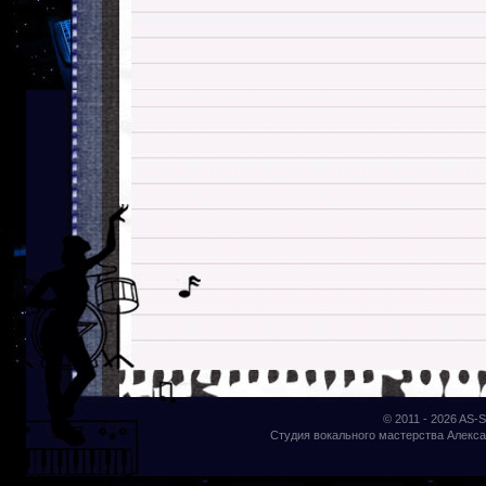
© 2011 - 2026
AS-S
Студия вокального мастерства Алекса