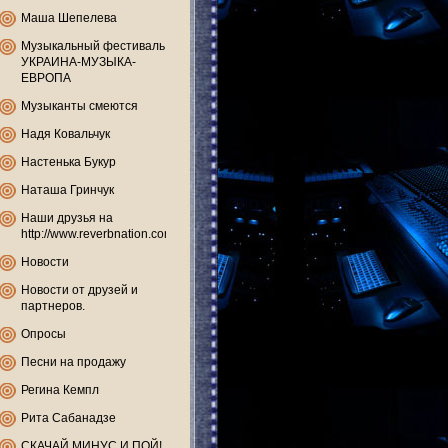
Маша Шепелева
Музыкальный фестиваль
УКРАИНА-МУЗЫКА-
ЕВРОПА
Музыканты смеются
Надя Ковальчук
Настенька Букур
Наташа Гринчук
Наши друзья на
http://www.reverbnation.com
Новости
Новости от друзей и
партнеров.
Опросы
Песни на продажу
Регина Кемпл
Рита Сабанадзе
СКАЧАЙ МИНУС И ПОЙ!