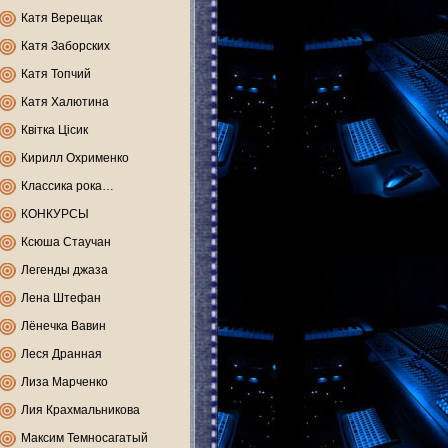
Катя Верещак
Катя Заборских
Катя Топчий
Катя Халютина
Квітка Цісик
Кирилл Охрименко
Классика рока…
КОНКУРСЫ
Ксюша Стаучан
Легенды джаза
Лена Штефан
Лёнечка Вавин
Леся Дранная
Лиза Марченко
Лия Крахмальникова
Максим Темносагатый