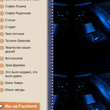
София Лозина
София Родионова
Статьи
Студия
Таня Антоник
Татьяна Луканова
Творчество наших
друзей
Фотоальбом
Эрик Дерябин
Это было недавно, это
было давно…
Юлия Товкач
Юные звезды
Мы на Facebook