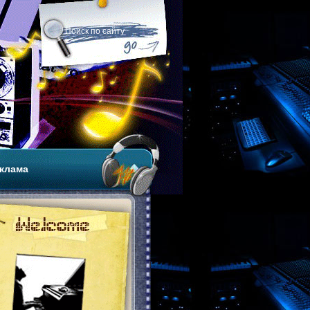
клама