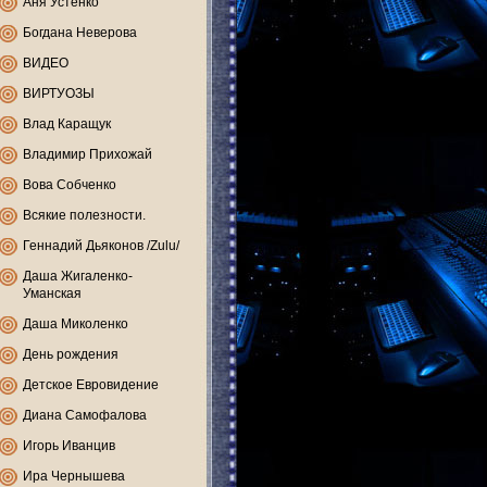
Аня Устенко
Богдана Неверова
ВИДЕО
ВИРТУОЗЫ
Влад Каращук
Владимир Прихожай
Вова Собченко
Всякие полезности.
Геннадий Дьяконов /Zulu/
Даша Жигаленко-
Уманская
Даша Миколенко
День рождения
Детское Евровидение
Диана Самофалова
Игорь Иванцив
Ира Чернышева