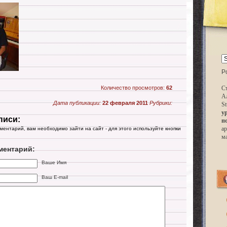
P
Количество просмотров:
62
Ст
А
Дата публикации:
22 февраля 2011
Рубрики:
St
у
писи:
п
ар
мментарий, вам необходимо зайти на сайт - для этого используйте кнопки
м
ментарий:
Ваше Имя
Ваш E-mail