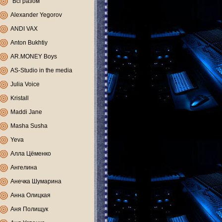
"Всі разом"
Alexander Yegorov
ANDI VAX
Anton Bukhtiy
AR.MONEY Boys
AS-Studio in the media
Julia Voice
Kristall
Maddi Jane
Masha Susha
Yeva
Алла Цёменко
Ангелина
Анечка Шумарина
Анна Олицкая
Аня Полищук