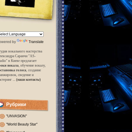
owered by
Translate
удия вокального мастерства
лександра Саранчи "AS-
udio" в Киеве предлагает
роки вокала
, обучение вокалу,
остановка голоса
, создание
анжировок, сведение и
астеринг
... (наши контакты)
Рубрики
"UNVASION"
"World Beauty Star"