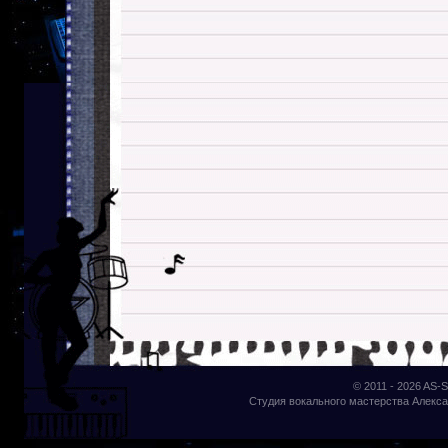
© 2011 - 2026
AS-S
Студия вокального мастерства Алекса