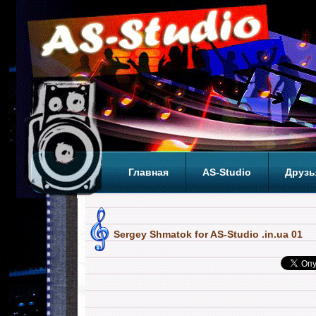
Главная
AS-Studio
Друзь
Теги
ТОП
Sergey Shmatok for AS-Studio .in.ua 01