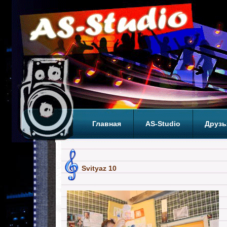
Главная
AS-Studio
Друзь
Теги
ТОП
Svityaz 10