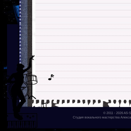
© 2011 - 2026
AS-S
Студия вокального мастерства Алекса