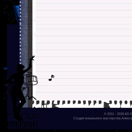
© 2011 - 2026
AS-S
Студия вокального мастерства Алекса