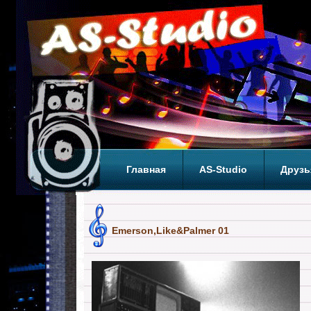
Главная
AS-Studio
Друзь
Теги
ТОП
Emerson,Like&Palmer 01