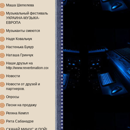
Маша Шепелева
Музыкальный фестиваль
УКРАИНА-МУЗЫКА-
ЕВРОПА
Музыканты смеются
Надя Ковальчук
Настенька Букур
Наташа Гринчук
Наши друзья на
http://www.reverbnation.com
Новости
Новости от друзей и
партнеров.
Опросы
Песни на продажу
Регина Кемпл
Рита Сабанадзе
СКАЧАЙ МИНУС И ПОЙ!