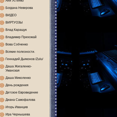
Аня Устенко
Богдана Неверова
ВИДЕО
ВИРТУОЗЫ
Влад Каращук
Владимир Прихожай
Вова Собченко
Всякие полезности.
Геннадий Дьяконов /Zulu/
Даша Жигаленко-
Уманская
Даша Миколенко
День рождения
Детское Евровидение
Диана Самофалова
Игорь Иванцив
Ира Чернышева