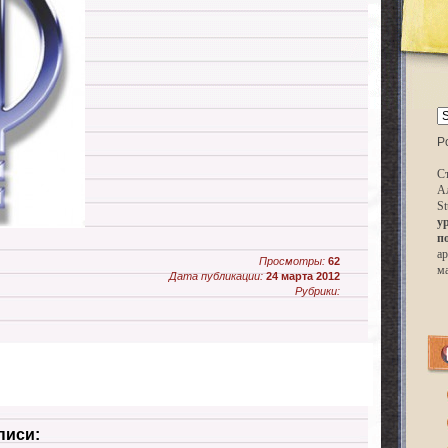
P
Ст
А
St
у
п
ар
Просмотры:
62
м
Дата публикации:
24 марта 2012
Рубрики:
писи: