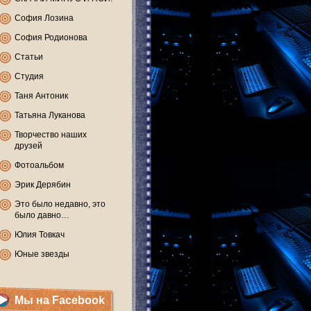
София Лозина
София Родионова
Статьи
Студия
Таня Антоник
Татьяна Луканова
Творчество наших
друзей
Фотоальбом
Эрик Дерябин
Это было недавно, это
было давно…
Юлия Товкач
Юные звезды
Мы на Facebook