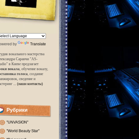
owered by
Translate
удия вокального мастерства
лександра Саранчи "AS-
udio" в Киеве предлагает
роки вокала
, обучение вокалу,
остановка голоса
, создание
анжировок, сведение и
астеринг
... (наши контакты)
Рубрики
"UNVASION"
"World Beauty Star"