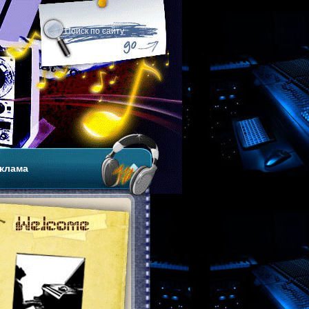
клама