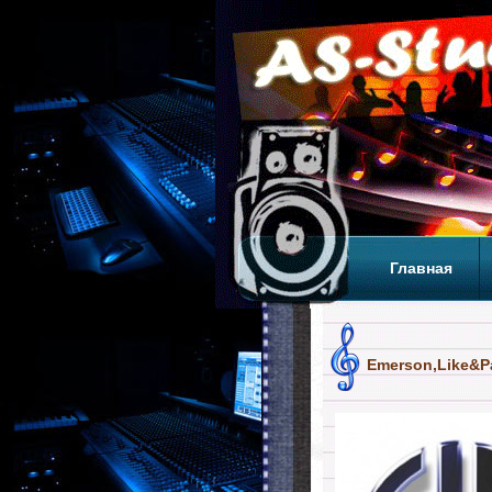
Главная
Теги
Т
Emerson,Like&P