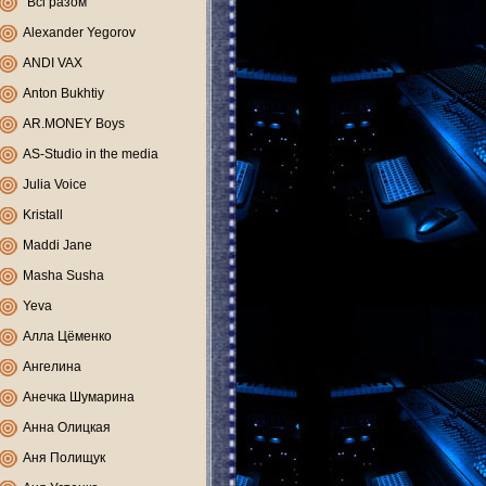
"Всі разом"
Alexander Yegorov
ANDI VAX
Anton Bukhtiy
AR.MONEY Boys
AS-Studio in the media
Julia Voice
Kristall
Maddi Jane
Masha Susha
Yeva
Алла Цёменко
Ангелина
Анечка Шумарина
Анна Олицкая
Аня Полищук