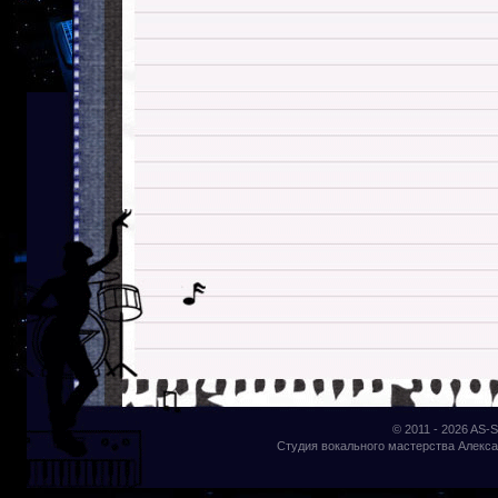
© 2011 - 2026
AS-S
Студия вокального мастерства Алекса