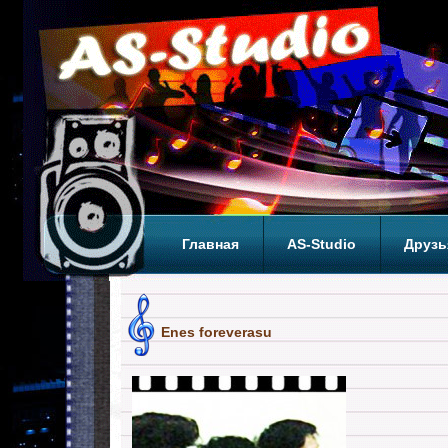
Главная
AS-Studio
Друзь
Теги
ТОП
Enes foreverasu