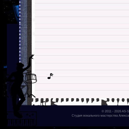
© 2011 - 2026
AS-S
Студия вокального мастерства Алекса