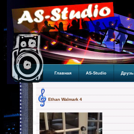
Главная
AS-Studio
Друзь
Теги
ТОП
Ethan Walmark 4