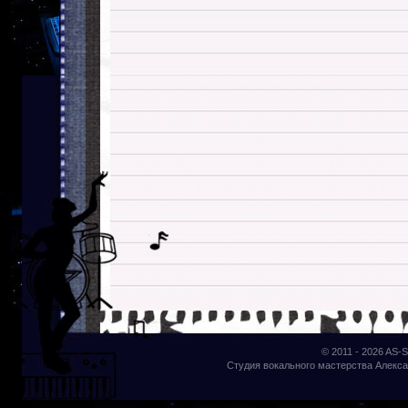
© 2011 - 2026
AS-S
Студия вокального мастерства Алекса