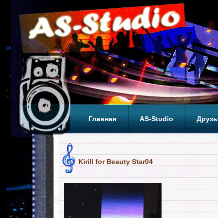
Главная
AS-Studio
Друзь
Теги
ТОП
Kirill for Beauty Star04