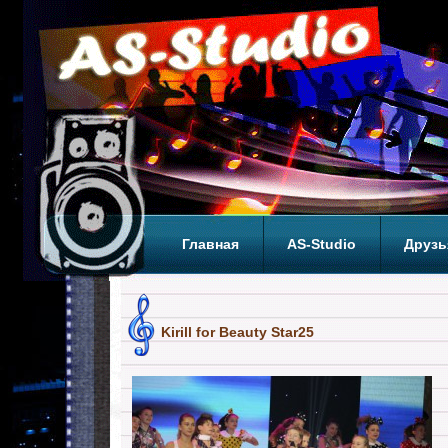
Главная
AS-Studio
Друзь
Теги
ТОП
Kirill for Beauty Star25