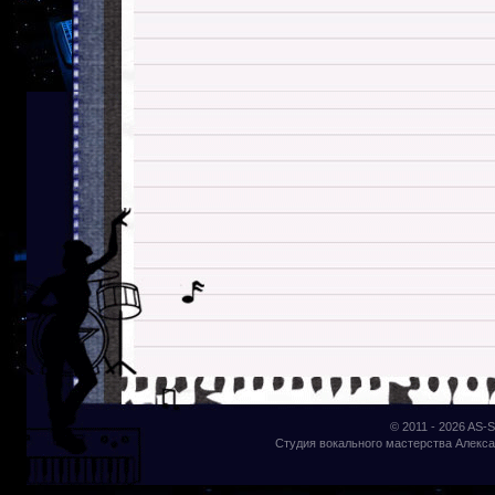
© 2011 - 2026
AS-S
Студия вокального мастерства Алекса