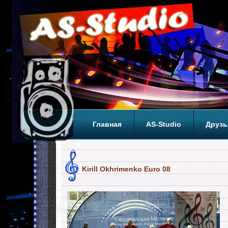
Главная
AS-Studio
Друзь
Теги
ТОП
Kirill Okhrimenko Euro 08