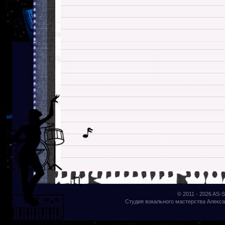
© 2011 - 2026
AS-S
Студия вокального мастерства Алекса