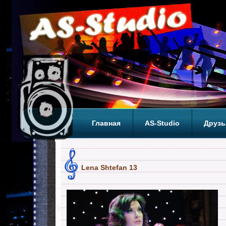
Главная
AS-Studio
Друзь
Теги
ТОП
Lena Shtefan 13