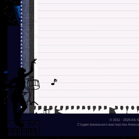
© 2011 - 2026
AS-S
Студия вокального мастерства Алекса