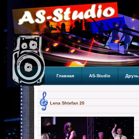
Главная
AS-Studio
Друзь
Теги
ТОП
Lena Shtefan 20