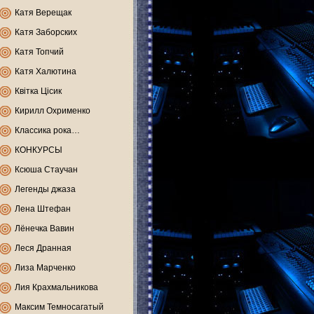
Катя Верещак
Катя Заборских
Катя Топчий
Катя Халютина
Квітка Цісик
Кирилл Охрименко
Классика рока…
КОНКУРСЫ
Ксюша Стаучан
Легенды джаза
Лена Штефан
Лёнечка Вавин
Леся Дранная
Лиза Марченко
Лия Крахмальникова
Максим Темносагатый