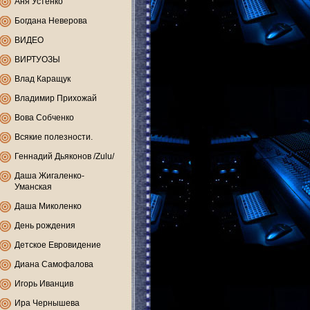
Аня Устенко
Богдана Неверова
ВИДЕО
ВИРТУОЗЫ
Влад Каращук
Владимир Прихожай
Вова Собченко
Всякие полезности.
Геннадий Дьяконов /Zulu/
Даша Жигаленко-
Уманская
Даша Миколенко
День рождения
Детское Евровидение
Диана Самофалова
Игорь Иванцив
Ира Чернышева