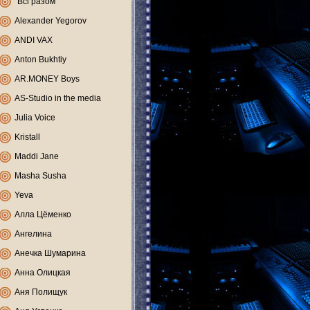
"Всі разом"
Alexander Yegorov
ANDI VAX
Anton Bukhtiy
AR.MONEY Boys
AS-Studio in the media
Julia Voice
Kristall
Maddi Jane
Masha Susha
Yeva
Алла Цёменко
Ангелина
Анечка Шумарина
Анна Олицкая
Аня Полищук