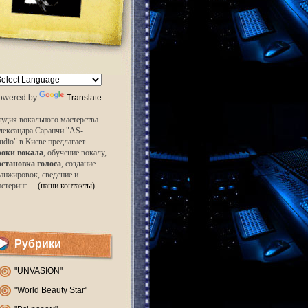
owered by
Translate
удия вокального мастерства
лександра Саранчи "AS-
udio" в Киеве предлагает
роки вокала
, обучение вокалу,
остановка голоса
, создание
анжировок, сведение и
астеринг
... (наши контакты)
Рубрики
"UNVASION"
"World Beauty Star"