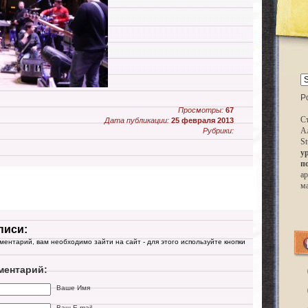
P
Просмотры:
67
Ст
Дата публикации:
25 февраля 2013
А
Рубрики:
St
у
п
ар
м
писи:
мментарий, вам необходимо зайти на сайт - для этого используйте кнопки
ментарий:
Ваше Имя
Ваш E-mail