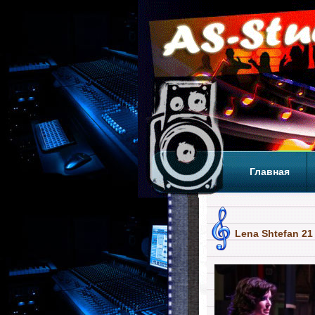
Главная
Теги
Т
Lena Shtefan 21