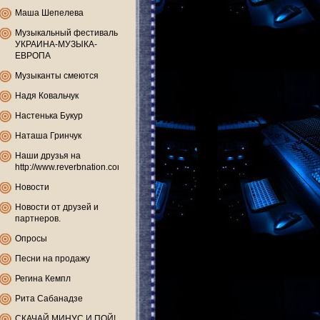
Маша Шепелева
Музыкальный фестиваль
УКРАИНА-МУЗЫКА-
ЕВРОПА
Музыканты смеются
Надя Ковальчук
Настенька Букур
Наташа Гринчук
Наши друзья на
http://www.reverbnation.com
Новости
Новости от друзей и
партнеров.
Опросы
Песни на продажу
Регина Кемпл
Рита Сабанадзе
СКАЧАЙ МИНУС И ПОЙ!