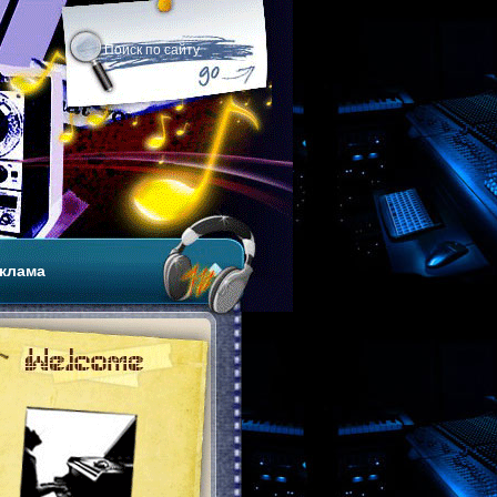
клама