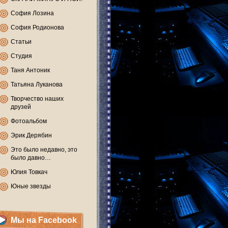
София Лозина
София Родионова
Статьи
Студия
Таня Антоник
Татьяна Луканова
Творчество наших
друзей
Фотоальбом
Эрик Дерябин
Это было недавно, это
было давно…
Юлия Товкач
Юные звезды
Мы на Facebook