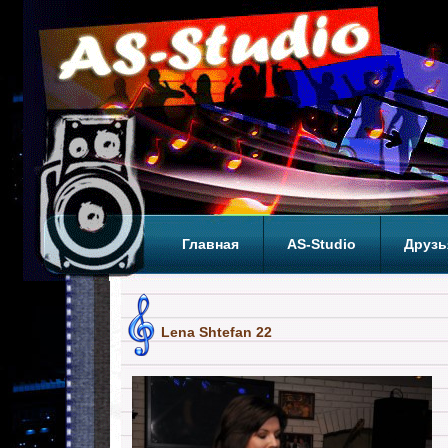
Главная
AS-Studio
Друзь
Теги
ТОП
Lena Shtefan 22