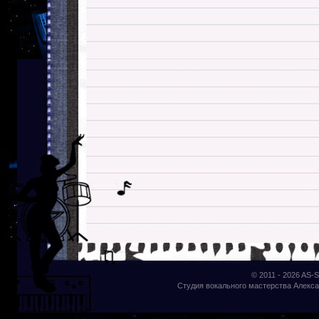
© 2011 - 2026
AS-S
Студия вокального мастерства Алекса