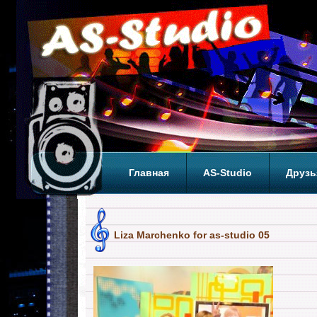
Главная
AS-Studio
Друзь
Теги
ТОП
Liza Marchenko for as-studio 05