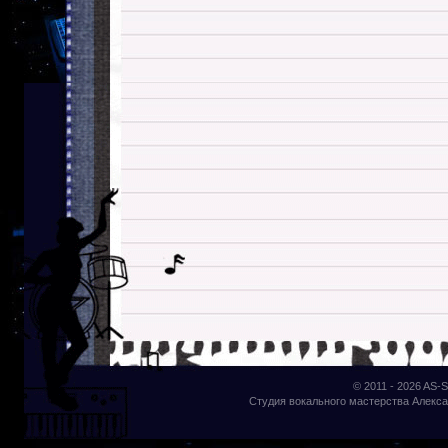
© 2011 - 2026
AS-S
Студия вокального мастерства Алекса