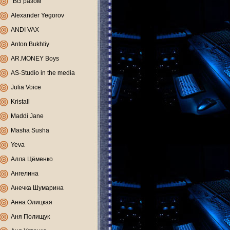
"Всі разом"
Alexander Yegorov
ANDI VAX
Anton Bukhtiy
AR.MONEY Boys
AS-Studio in the media
Julia Voice
Kristall
Maddi Jane
Masha Susha
Yeva
Алла Цёменко
Ангелина
Анечка Шумарина
Анна Олицкая
Аня Полищук