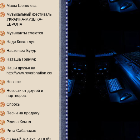
Маша Шепелева
Музыкальный фестиваль
УКРАИНА-МУЗЫКА-
ЕВРОПА
Музыканты смеются
Надя Ковальчук
Настенька Букур
Наташа Гринчук
Наши друзья на
http://www.reverbnation.com
Новости
Новости от друзей и
партнеров.
Опросы
Песни на продажу
Регина Кемпл
Рита Сабанадзе
СКАЧАЙ МИНУС И ПОЙ!