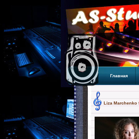
Главная
Теги
Т
Liza Marchenko f