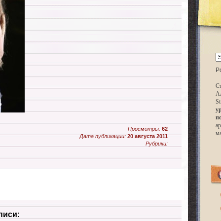
P
Ст
А
St
у
п
ар
Просмотры:
62
м
Дата публикации:
20 августа 2011
Рубрики:
писи: