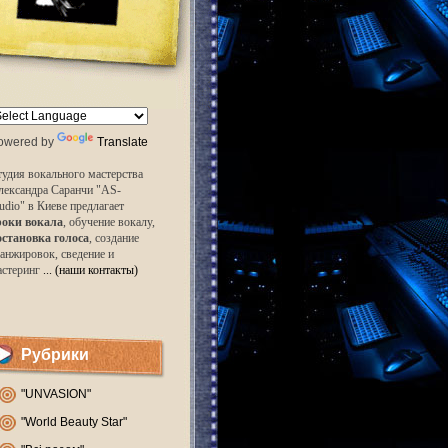
owered by
Translate
удия вокального мастерства
лександра Саранчи "AS-
udio" в Киеве предлагает
роки вокала
, обучение вокалу,
остановка голоса
, создание
анжировок, сведение и
астеринг
... (наши контакты)
Рубрики
"UNVASION"
"World Beauty Star"