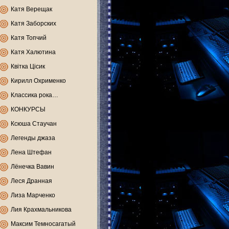
Катя Верещак
Катя Заборских
Катя Топчий
Катя Халютина
Квітка Цісик
Кирилл Охрименко
Классика рока…
КОНКУРСЫ
Ксюша Стаучан
Легенды джаза
Лена Штефан
Лёнечка Вавин
Леся Дранная
Лиза Марченко
Лия Крахмальникова
Максим Темносагатый