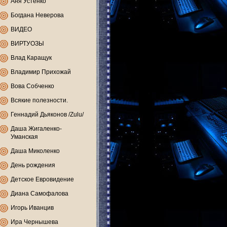
Аня Устенко
Богдана Неверова
ВИДЕО
ВИРТУОЗЫ
Влад Каращук
Владимир Прихожай
Вова Собченко
Всякие полезности.
Геннадий Дьяконов /Zulu/
Даша Жигаленко-
Уманская
Даша Миколенко
День рождения
Детское Евровидение
Диана Самофалова
Игорь Иванцив
Ира Чернышева