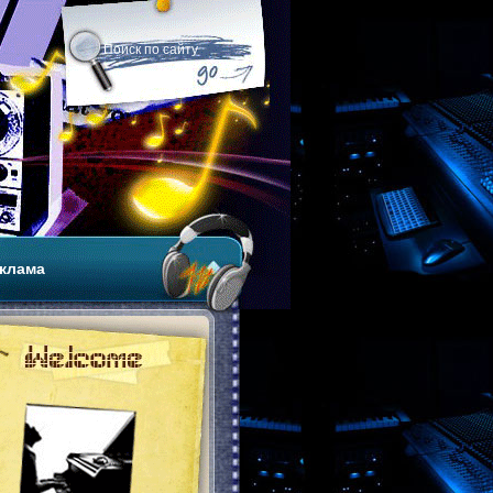
клама