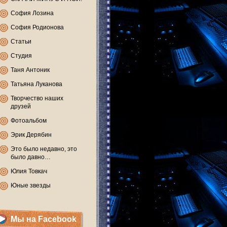
София Лозина
София Родионова
Статьи
Студия
Таня Антоник
Татьяна Луканова
Творчество наших
друзей
Фотоальбом
Эрик Дерябин
Это было недавно, это
было давно…
Юлия Товкач
Юные звезды
Мы на Facebook