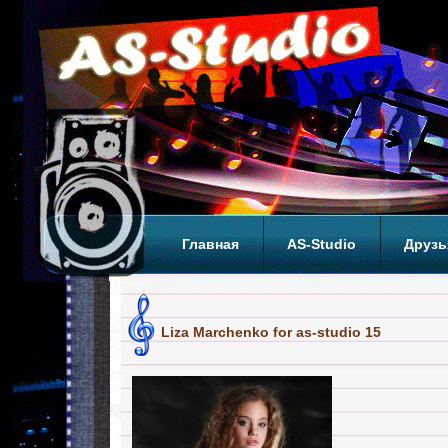
Главная
AS-Studio
Друзь
Теги
ТОП
Liza Marchenko for as-studio 15