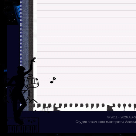
© 2011 - 2026
AS-S
Студия вокального мастерства Алекса