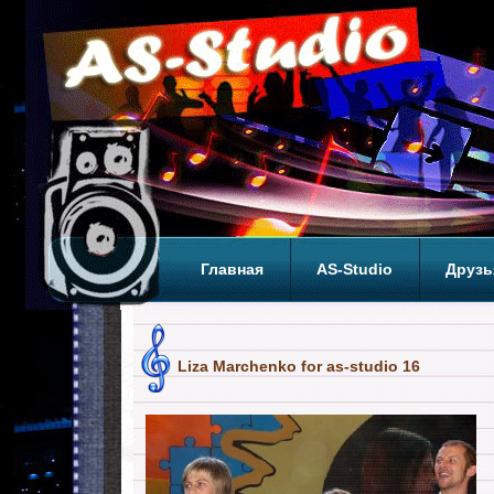
Главная
AS-Studio
Друзь
Теги
ТОП
Liza Marchenko for as-studio 16