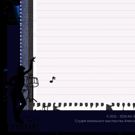
© 2011 - 2026
AS-S
Студия вокального мастерства Алекса