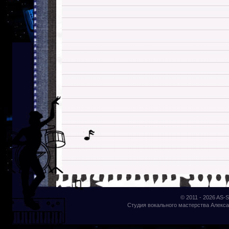
© 2011 - 2026
AS-S
Студия вокального мастерства Алекса