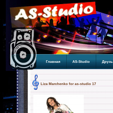
Главная
AS-Studio
Друзь
Теги
ТОП
Liza Marchenko for as-studio 17