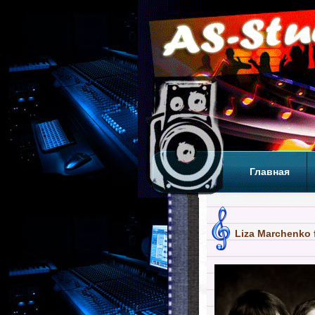
Главная
Теги
Т
Liza Marchenko f