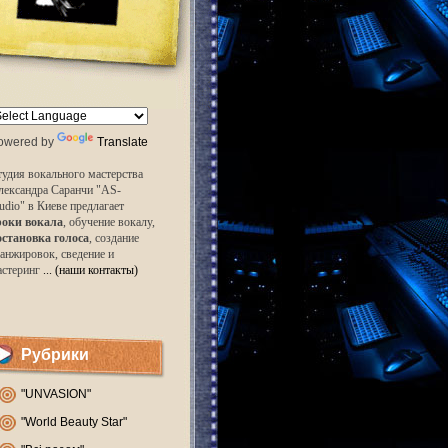
owered by
Translate
удия вокального мастерства
лександра Саранчи "AS-
udio" в Киеве предлагает
роки вокала
, обучение вокалу,
остановка голоса
, создание
анжировок, сведение и
астеринг
... (наши контакты)
Рубрики
"UNVASION"
"World Beauty Star"