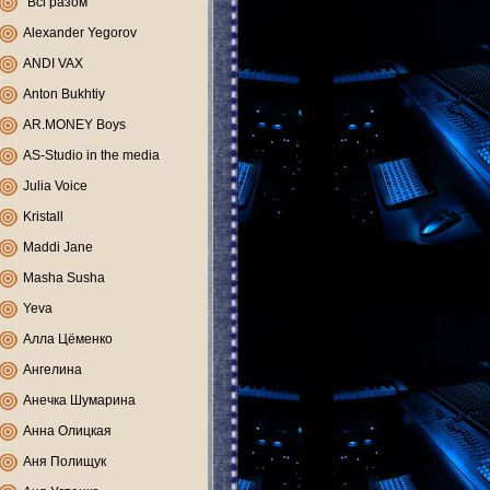
"Всі разом"
Alexander Yegorov
ANDI VAX
Anton Bukhtiy
AR.MONEY Boys
AS-Studio in the media
Julia Voice
Kristall
Maddi Jane
Masha Susha
Yeva
Алла Цёменко
Ангелина
Анечка Шумарина
Анна Олицкая
Аня Полищук