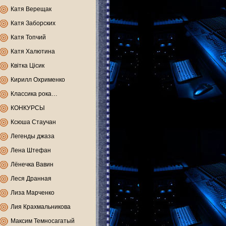
Катя Верещак
Катя Заборских
Катя Топчий
Катя Халютина
Квітка Цісик
Кирилл Охрименко
Классика рока…
КОНКУРСЫ
Ксюша Стаучан
Легенды джаза
Лена Штефан
Лёнечка Вавин
Леся Дранная
Лиза Марченко
Лия Крахмальникова
Максим Темносагатый