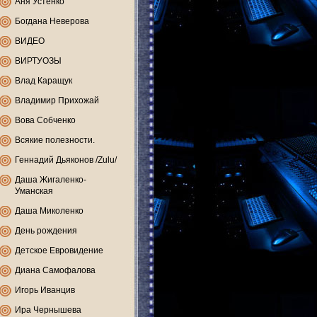
Аня Устенко
Богдана Неверова
ВИДЕО
ВИРТУОЗЫ
Влад Каращук
Владимир Прихожай
Вова Собченко
Всякие полезности.
Геннадий Дьяконов /Zulu/
Даша Жигаленко-
Уманская
Даша Миколенко
День рождения
Детское Евровидение
Диана Самофалова
Игорь Иванцив
Ира Чернышева