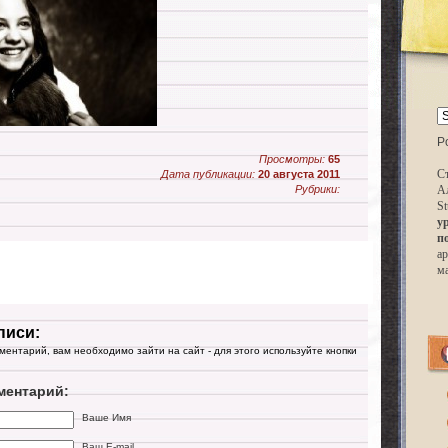
P
Просмотры:
65
Ст
Дата публикации:
20 августа 2011
Рубрики:
А
St
у
п
ар
м
писи:
мментарий, вам необходимо зайти на сайт - для этого используйте кнопки
ментарий:
Ваше Имя
Ваш E-mail