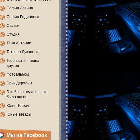
София Лозина
София Родионова
Статьи
Студия
Таня Антоник
Татьяна Луканова
Творчество наших
друзей
Фотоальбом
Эрик Дерябин
Это было недавно, это
было давно…
Юлия Товкач
Юные звезды
Мы на Facebook