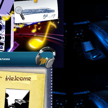
клама