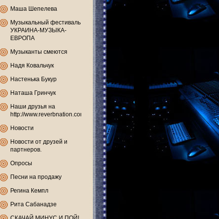
Маша Шепелева
Музыкальный фестиваль
УКРАИНА-МУЗЫКА-
ЕВРОПА
Музыканты смеются
Надя Ковальчук
Настенька Букур
Наташа Гринчук
Наши друзья на
http://www.reverbnation.com
Новости
Новости от друзей и
партнеров.
Опросы
Песни на продажу
Регина Кемпл
Рита Сабанадзе
СКАЧАЙ МИНУС И ПОЙ!