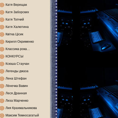
Катя Верещак
Катя Заборских
Катя Топчий
Катя Халютина
Квітка Цісик
Кирилл Охрименко
Классика рока…
КОНКУРСЫ
Ксюша Стаучан
Легенды джаза
Лена Штефан
Лёнечка Вавин
Леся Дранная
Лиза Марченко
Лия Крахмальникова
Максим Темносагатый