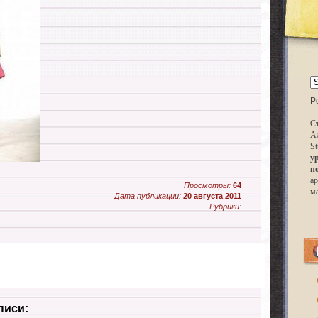
P
Ст
А
St
у
п
ар
Просмотры:
64
м
Дата публикации:
20 августа 2011
Рубрики:
писи: