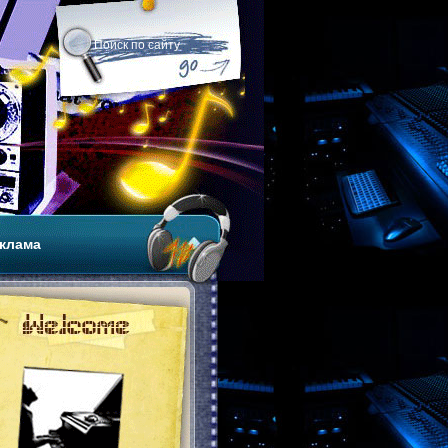
клама