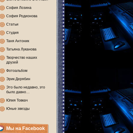
София Лозина
София Родионова
Статьи
Студия
Таня Антоник
Татьяна Луканова
Творчество наших
друзей
Фотоальбом
Эрик Дерябин
Это было недавно, это
было давно…
Юлия Товкач
Юные звезды
Мы на Facebook