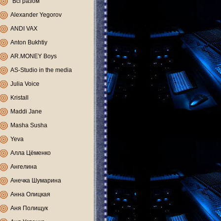
"Всі разом"
Alexander Yegorov
ANDI VAX
Anton Bukhtiy
AR.MONEY Boys
AS-Studio in the media
Julia Voice
Kristall
Maddi Jane
Masha Susha
Yeva
Алла Цёменко
Ангелина
Анечка Шумарина
Анна Олицкая
Аня Полищук