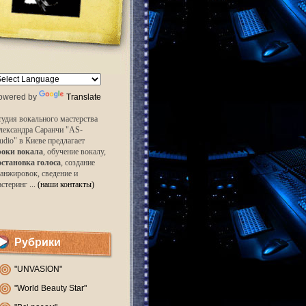
owered by
Translate
удия вокального мастерства
лександра Саранчи "AS-
udio" в Киеве предлагает
роки вокала
, обучение вокалу,
остановка голоса
, создание
анжировок, сведение и
астеринг
... (наши контакты)
Рубрики
"UNVASION"
"World Beauty Star"