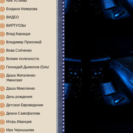
Аня Устенко
Богдана Неверова
ВИДЕО
ВИРТУОЗЫ
Влад Каращук
Владимир Прихожай
Вова Собченко
Всякие полезности.
Геннадий Дьяконов /Zulu/
Даша Жигаленко-
Уманская
Даша Миколенко
День рождения
Детское Евровидение
Диана Самофалова
Игорь Иванцив
Ира Чернышева