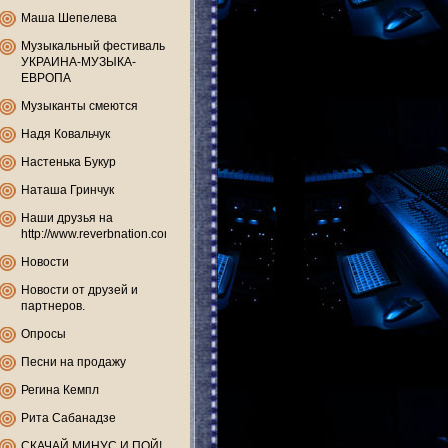
Маша Шепелева
Музыкальный фестиваль
УКРАИНА-МУЗЫКА-
ЕВРОПА
Музыканты смеются
Надя Ковальчук
Настенька Букур
Наташа Гринчук
Наши друзья на
http://www.reverbnation.com
Новости
Новости от друзей и
партнеров.
Опросы
Песни на продажу
Регина Кемпл
Рита Сабанадзе
СКАЧАЙ МИНУС И ПОЙ!