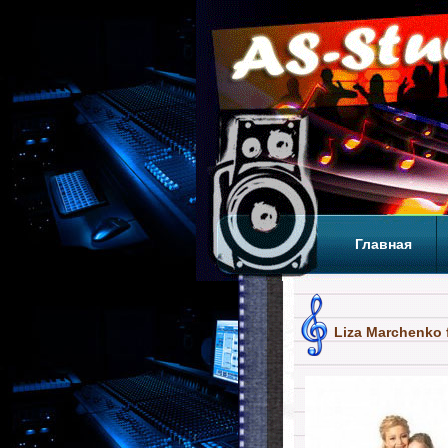
Главная
Теги
Т
Liza Marchenko f