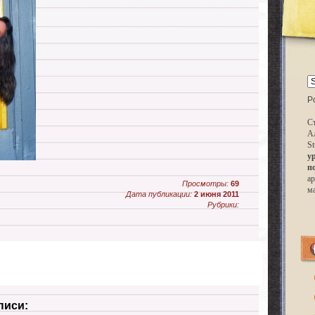
P
Ст
А
St
у
п
ар
Просмотры:
69
м
Дата публикации:
2 июня 2011
Рубрики:
писи: