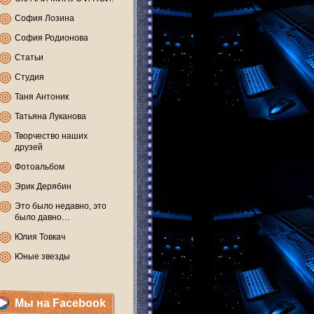
София Лозина
София Родионова
Статьи
Студия
Таня Антоник
Татьяна Луканова
Творчество наших
друзей
Фотоальбом
Эрик Дерябин
Это было недавно, это
было давно…
Юлия Товкач
Юные звезды
Мы на Facebook