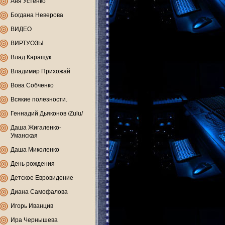
Аня Устенко
Богдана Неверова
ВИДЕО
ВИРТУОЗЫ
Влад Каращук
Владимир Прихожай
Вова Собченко
Всякие полезности.
Геннадий Дьяконов /Zulu/
Даша Жигаленко-
Уманская
Даша Миколенко
День рождения
Детское Евровидение
Диана Самофалова
Игорь Иванцив
Ира Чернышева