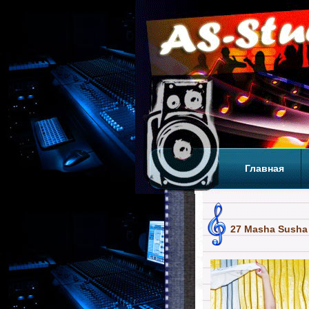
Главная
Теги
Т
27 Masha Susha