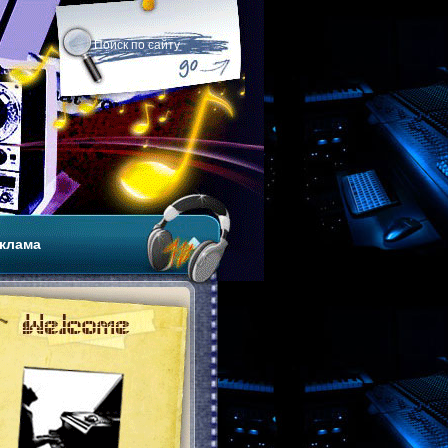
клама