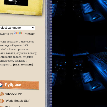
owered by
Translate
удия вокального мастерства
лександра Саранчи "AS-
udio" в Киеве предлагает
роки вокала
, обучение вокалу,
остановка голоса
, создание
анжировок, сведение и
астеринг
... (наши контакты)
Рубрики
"UNVASION"
"World Beauty Star"