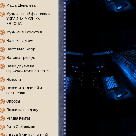
Маша Шепелева
Музыкальный фестиваль
УКРАИНА-МУЗЫКА-
ЕВРОПА
Музыканты смеются
Надя Ковальчук
Настенька Букур
Наташа Гринчук
Наши друзья на
http://www.reverbnation.com
Новости
Новости от друзей и
партнеров.
Опросы
Песни на продажу
Регина Кемпл
Рита Сабанадзе
СКАЧАЙ МИНУС И ПОЙ!