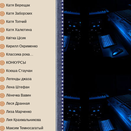
Катя Верещак
Катя Заборских
Катя Топчий
Катя Халютина
Квітка Цісик
Кирилл Охрименко
Классика рока…
КОНКУРСЫ
Ксюша Стаучан
Легенды джаза
Лена Штефан
Лёнечка Вавин
Леся Дранная
Лиза Марченко
Лия Крахмальникова
Максим Темносагатый