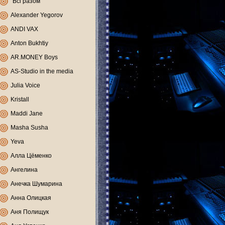
"Всі разом"
Alexander Yegorov
ANDI VAX
Anton Bukhtiy
AR.MONEY Boys
AS-Studio in the media
Julia Voice
Kristall
Maddi Jane
Masha Susha
Yeva
Алла Цёменко
Ангелина
Анечка Шумарина
Анна Олицкая
Аня Полищук