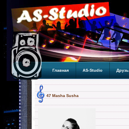
Главная
AS-Studio
Друзь
Теги
ТОП
47 Masha Susha