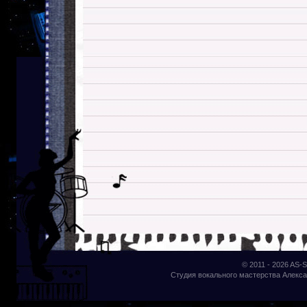
© 2011 - 2026
AS-S
Студия вокального мастерства Алекса