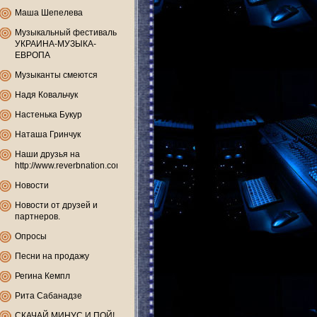
Маша Шепелева
Музыкальный фестиваль
УКРАИНА-МУЗЫКА-
ЕВРОПА
Музыканты смеются
Надя Ковальчук
Настенька Букур
Наташа Гринчук
Наши друзья на
http://www.reverbnation.com
Новости
Новости от друзей и
партнеров.
Опросы
Песни на продажу
Регина Кемпл
Рита Сабанадзе
СКАЧАЙ МИНУС И ПОЙ!