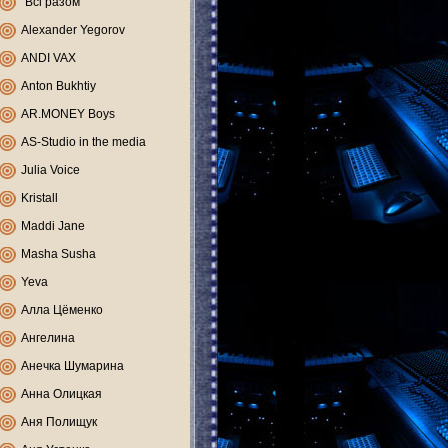
"Всі разом"
Alexander Yegorov
ANDI VAX
Anton Bukhtiy
AR.MONEY Boys
AS-Studio in the media
Julia Voice
Kristall
Maddi Jane
Masha Susha
Yeva
Алла Цёменко
Ангелина
Анечка Шумарина
Анна Олицкая
Аня Полищук