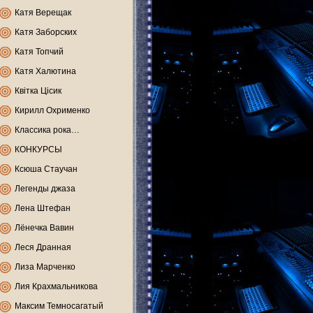
Катя Верещак
Катя Заборских
Катя Топчий
Катя Халютина
Квітка Цісик
Кирилл Охрименко
Классика рока…
КОНКУРСЫ
Ксюша Стаучан
Легенды джаза
Лена Штефан
Лёнечка Вавин
Леся Дранная
Лиза Марченко
Лия Крахмальникова
Максим Темносагатый