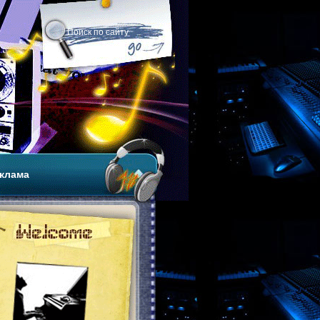
клама