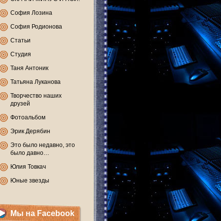
София Лозина
София Родионова
Статьи
Студия
Таня Антоник
Татьяна Луканова
Творчество наших
друзей
Фотоальбом
Эрик Дерябин
Это было недавно, это
было давно…
Юлия Товкач
Юные звезды
Мы на Facebook