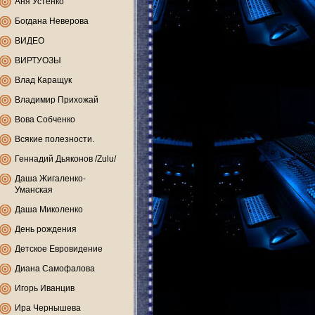
Аня Устенко
Богдана Неверова
ВИДЕО
ВИРТУОЗЫ
Влад Каращук
Владимир Прихожай
Вова Собченко
Всякие полезности.
Геннадий Дьяконов /Zulu/
Даша Жигаленко-
Уманская
Даша Миколенко
День рождения
Детское Евровидение
Диана Самофалова
Игорь Иванцив
Ира Чернышева