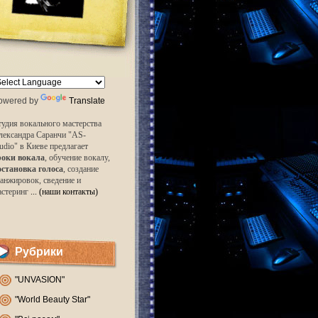
owered by
Translate
удия вокального мастерства
лександра Саранчи "AS-
udio" в Киеве предлагает
роки вокала
, обучение вокалу,
остановка голоса
, создание
анжировок, сведение и
астеринг
... (наши контакты)
Рубрики
"UNVASION"
"World Beauty Star"