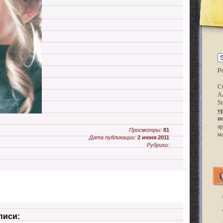
P
Ст
А
St
у
п
ар
Просмотры:
81
м
Дата публикации:
2 июня 2011
Рубрики:
писи: