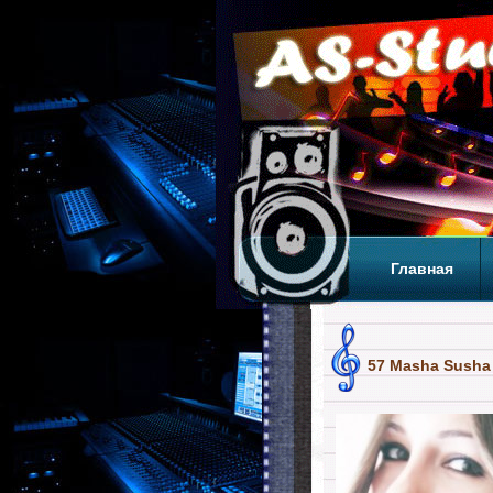
Главная
Теги
Т
57 Masha Susha