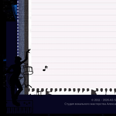
© 2011 - 2026
AS-S
Студия вокального мастерства Алекса