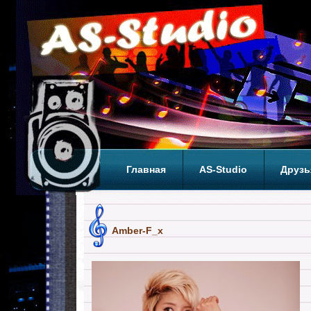
Главная
AS-Studio
Друзь
Теги
ТОП
Amber-F_x