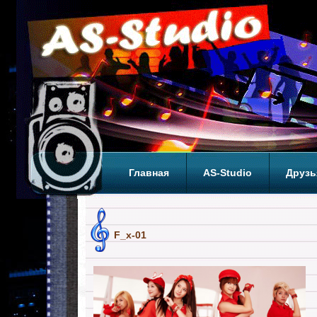
Главная
AS-Studio
Друзь
Теги
ТОП
F_x-01