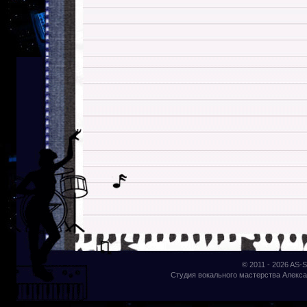
© 2011 - 2026
AS-S
Студия вокального мастерства Алекса